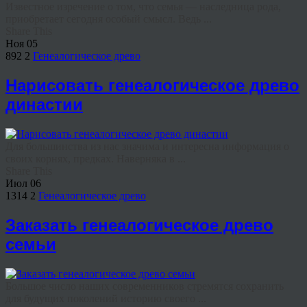
Известное изречение о том, что семья — наследница рода,
приобретает сегодня особый смысл. Ведь ...
Share This
Ноя
05
892
2
Генеалогическое древо
Нарисовать генеалогическое древо
династии
Для большинства из нас значима и интересна информация о
своих корнях, предках. Наверняка в ...
Share This
Июл
06
1314
2
Генеалогическое древо
Заказать генеалогическое древо
семьи
Большое число наших современников стремятся сохранить
для будущих поколений историю своего ...