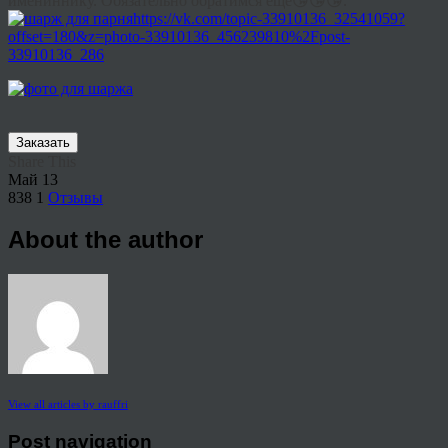
имениннику. Обязательно обратимся еще😘😘😘.
https://vk.com/topic-33910136_32541059?
offset=180&z=photo-33910136_456239810%2Fpost-
33910136_286
Заказать
Share This
Май
13
838
1
Отзывы
About the author
View all articles by rauffri
Post navigation