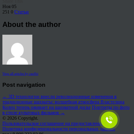
Share This
Ноя
05
251
0
Статьи
About the author
View all articles by rauffri
Post navigation
←
3D технологии внесли революционные изменения в
традиционные шахматы: волшебная атмосфера Властелина
Колец теперь оживает на шахматной доске
Портреты по фото
в стиле культовых фильмов
→
© 2026 Copyright.
Пользовательское соглашение на предоставление услуг
Политика конфиденциальности персональных данных