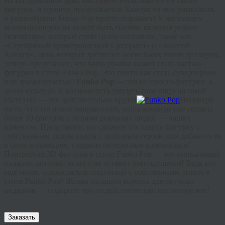
На сегодняшний день выпущено несколько сотен тысяч
фигурок, и процесс продолжается. Каждая из них уникальна,
и разнообразие Funko Pop просто поражает! У настоящих
коллекционеров их может быть тысячи, включая редкие
экземпляры, которые стоят целое состояние, такие как
«Серебряный хромированный Супермен» и «Золотой
Хоппер», цена которых достигает нескольких тысяч долларов.
Теперь представьте, что ваша улыбка может стать частью
фигурки в стиле Funko Pop. Это почти как стать супергероем
или знаменитостью!
Funko Pop
— это не просто фигурки, а
целая культура, и возможность увидеть свое лицо на такой
статуэтке — это действительно круто!
Несмотря
на то, что это новое направление, наша команда уже создала
более 10 фигурок с лицами реальных людей — наших
клиентов. Представьте, вы сможете поставить фигурку с
собственным лицом рядом с любимым героем или добавить ее
в свою коллекцию, создавая интересные композиции!
Портретная 3D-фигурка в стиле Funko Pop — это уникальный
подарок, который никого не оставит равнодушным! Ведь кто
еще может похвастаться статуэткой с собственным лицом в
стиле Funko Pop? Жизнь слишком коротка для скучных
подарков — подарите что-то действительно неповторимое!
Заказать