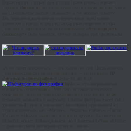
Здравствуйте, друзья! Арт-студия Гранж снова с новыми
идеями! Напоминаем, что мы создаем потрясающие фигурки
на 3D-принтере любой сложности и по любому сюжету.
Мы черпаем вдохновение из креативных идей наших
клиентов и всегда ищем нестандартные решения, чтобы
радовать людей и помочь им с вопросом: «
Что подарить
близкому?
» Ведь кажется, что все подарки уже придуманы.
Но не стоит переживать — это далеко не так! Наша команда
рада представить новое направление — уникальные
3D-
фигурки по фотографии
в стиле Funko Pop!
Funko — это американская
компания, основанная в 1998 году, которая производит
очаровательные фигурки, посвященные героям фильмов,
сериалов, комиксов и видеоигр. Каждая фигурка имеет свой
узнаваемый стиль и пополняет коллекции персонажей из
таких вселенных, как «Marvel», «Звездные войны», «Гарри
Поттер», «Игра престолов» и многих других. Эти фигурки
полюбились не только фанатам, но и знаменитостям, которые
с удовольствием фотографируются с ними.