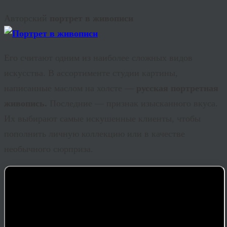
Авторский
портрет в живописи
Его считают одним из наиболее сложных видов
искусства. В ассортименте студии картины,
написанные маслом на холсте —
русская портретная
живопись.
Последние — признак изысканного вкуса.
Их выбирают самые искушенные клиенты, чтобы
пополнить личную коллекцию или в качестве
необычного сюрприза.