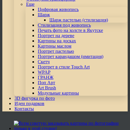
Еще
Цифровая живопись
Шарж
Шарж пастелью (стилизация)
Стилизация под живопись
Печать фото на холсте в Якутске
Портрет на дереве
Картины на досках
Картины маслом
Портрет пастелью
Портрет карандашом (имитация)
Скетч
Портрет в стиле Touch Art
WPAP
ГРАНЖ
Поп Арт
Art Brush
Модульные картины
3D фигурка по фото
Идеи подарков
Контакты