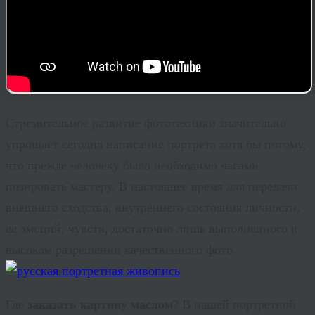
Стремительное развитие фототехники значительно
упрощает сегодня написание портрета хотя бы потому,
что прежде человеку было необходимо часами
позировать мастеру. В настоящее время для передачи
внешнего сходства, внутреннего состояния личности,
ее эмоций, чувств, достаточно лишь выполненного в
высоком разрешении качественного фото.
Где
заказать картину маслом
? В нашей портретной