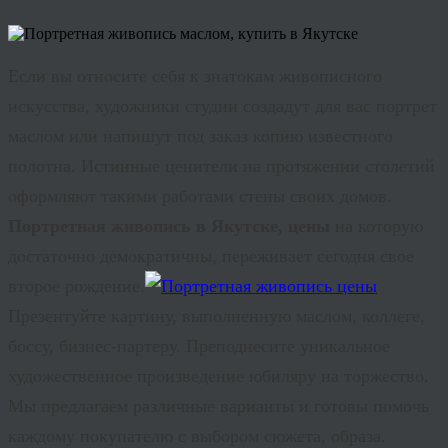
Если вы относите себя к знатокам живописного
искусства, художники студии создадут для вас портрет
маслом или напишут под заказ копию известного
полотна. Истинные ценители на протяжении столетий
оформляют такими работами стены своих домов.
Портретная живопись в Якутске, цены
на которую
достаточно демократичны, переживает сегодня свое
второе рождение.
Презентуйте картину, выполненную маслом, коллеге,
боссу, бизнес-партеру. Преподнесите уникальное
художественное произведение юбиляру на торжество.
Мы предлагаем различные варианты и готовы помочь
каждому покупателю с выбором сюжета, образа.