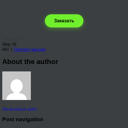
Заказать
Share This
Мар
18
681
1
Портрет маслом
About the author
View all articles by rauffri
Post navigation