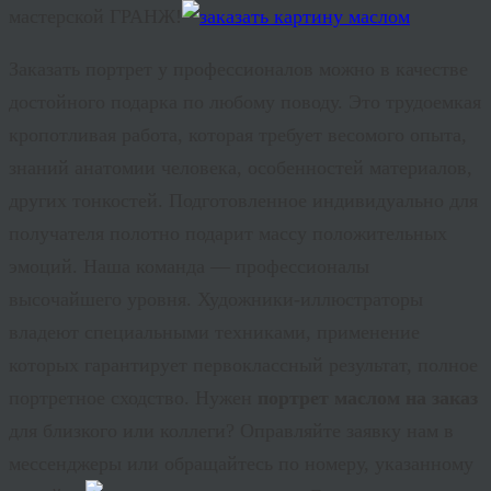
мастерской ГРАНЖ!
Заказать портрет у профессионалов можно в качестве
достойного подарка по любому поводу. Это трудоемкая
кропотливая работа, которая требует весомого опыта,
знаний анатомии человека, особенностей материалов,
других тонкостей. Подготовленное индивидуально для
получателя полотно подарит массу положительных
эмоций. Наша команда — профессионалы
высочайшего уровня. Художники-иллюстраторы
владеют специальными техниками, применение
которых гарантирует первоклассный результат, полное
портретное сходство. Нужен
портрет маслом на заказ
для близкого или коллеги? Оправляйте заявку нам в
мессенджеры или обращайтесь по номеру, указанному