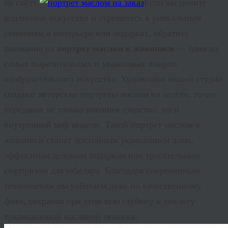
на сайте.
Если вы цените
подлинное искусство и стремитесь к уникальным
решениям в интерьере или подарках, обратите
внимание на
портрет маслом в живописи
— один из
самых выразительных и уважаемых жанров
изобразительного искусства. Художники нашей студии
создают авторские портреты маслом на холсте, точно
передавая не только внешнее сходство, но и
внутренний мир модели. Такой
портрет маслом в
живописи
станет достойным украшением дома,
эффектным деловым подарком или трогательным
сюрпризом для юбиляра. Благодаря современным
технологиям мы работаем даже по качественному
фото, сохраняя при этом всю глубину и теплоту
традиционной масляной техники.