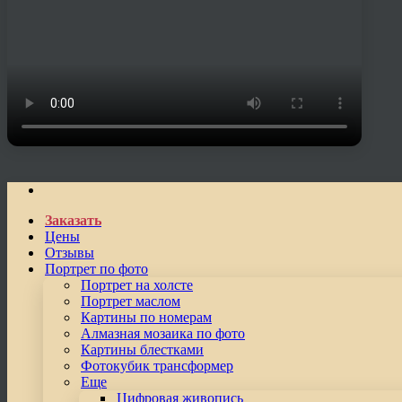
Заказать
Цены
Отзывы
Портрет по фото
Портрет на холсте
Портрет маслом
Картины по номерам
Алмазная мозаика по фото
Картины блестками
Фотокубик трансформер
Еще
Цифровая живопись