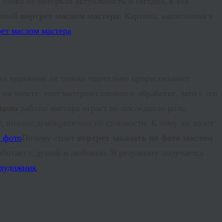
слова не потеряли актуальность и сегодня, в век
енный
портрет маслом мастера
. Картина, написанная в
ва художник не только тщательно прорисовывает
а холсте: этот материал сложен в обработке, зато с его
 цена
работы мастера играет не последнюю роль.
, вполне демократичны по стоимости. К тому же холст
Почему стоит
портрет заказать по фото маслом
ботает с душой и любовью. В результате получается