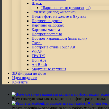
Шарж
Шарж пастелью (стилизация)
Стилизация под живопись
Печать фото на холсте в Якутске
Портрет на дереве
Картины на досках
Картины маслом
Портрет пастелью
Портрет карандашом (имитация)
Скетч
Портрет в стиле Touch Art
WPAP
ГРАНЖ
Поп Арт
Art Brush
Модульные картины
3D фигурка по фото
Идеи подарков
Контакты
Всем советую заказывать картины по фотографии только 
Ребята спасибо🙏 огромное за вашу работу❤ очень благод