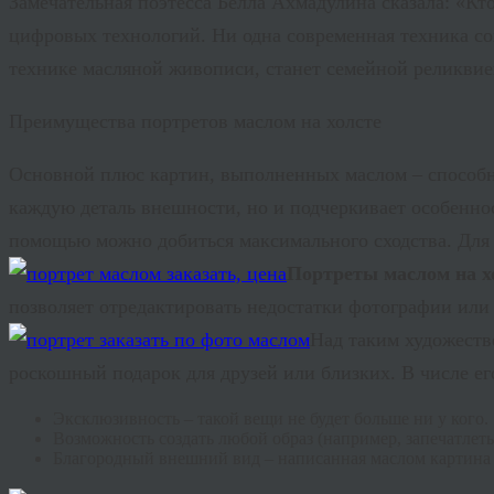
Замечательная поэтесса Белла
Ахмадулина
сказала: «Кто
цифровых технологий. Ни одна современная техника с
технике масляной живописи, станет семейной реликвией
Преимущества портретов маслом на холсте
Основной плюс картин, выполненных маслом – способно
каждую деталь внешности, но и подчеркивает особенност
помощью можно добиться максимального сходства. Дл
Портреты маслом на х
позволяет отредактировать недостатки фотографии или
Над таким художест
роскошный подарок для друзей или близких. В числе ег
Эксклюзивность – такой вещи не будет больше ни у кого.
Возможность создать любой образ (например, запечатлеть
Благородный внешний вид – написанная маслом картина 