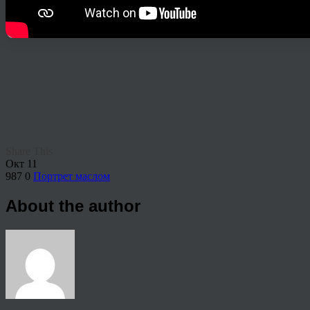
Share This
Окт
11
987
0
Портрет маслом
About the author