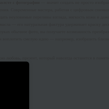
холсте с фотографии
— значит создать не просто изобра
ения. Современные мастера, работая с цифровым снимком
дать неуловимые переливы взгляда, мягкость кожи и даже
масла — его натуральная фактура удерживает краску дес
 руках обычное фото, вы получаете возможность преобра
и воплотить смелую идею — например, изобразить близк
ю любовь, презент, который навсегда останется в памяти