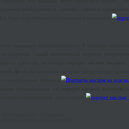
 нарисован хоть однажды, имеет право быть всегда». Эти 
охранения изображения не способна заменить художеств
 и будет передаваться из поколения в поколение.
сть передавать индивидуальность. В процессе творчест
и характера. Самый качественный результат получается н
я многих клиентов, желающих
портрет маслом заказать,
олсте, фото
для написания которых предоставляет клиент
 наложить разные эффекты.
венным произведением, как
портрет маслом, художник
ра
о главных преимуществ стоит назвать:
 начальника в роли полководца).
смотрится дорого и презентабельно.