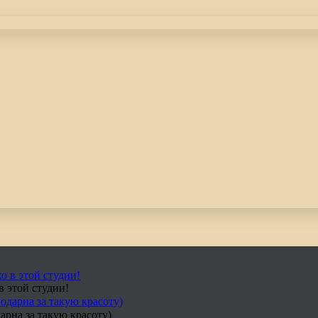
в этой студии!
арна за такую красоту)