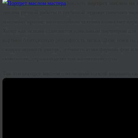
Заказать
портрет маслом на 
теплом ручной работы и глубиной художественного вид
масляных красок: многослойная техника позволяет пере
Холст как основа становится идеальным партнёром для 
картине благородную рельефность мазка. Даже имея на
скорректировать ракурс, добавить атмосферный фон ил
символами, отражающими его жизненный путь.
Так что портрет маслом – отличный способ выразить сво