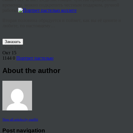
временем, можно подкрепить честным подарком, ручной
работы.
Вторая половина обрадуется и поймет, как вы её цените и
любите, по настоящему…
Заказать
Share This
Окт
15
1144
0
Портрет пастелью
About the author
View all articles by rauffri
Post navigation