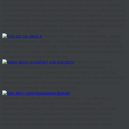
крючков
для
рыбалки
,
конечно
,
хороший
подарок
и
нужный
,
но
только
никак
не
выделяет
вашего
мужчину
из
ряда
других
,
а
уж
тем
более
не
кажется
удивительной
женщина
,
сделавшая
такой
подарок
.
Ведь
каждым
подарком
мы
еще
и
преподносим
себя
определённым
образом
.
Согласитесь
,
каждому
мужчине
хочется
,
чтобы
его
женщина
была
самая
–
самая
.
Поэтому
больше
слов
,
например
,
скажет
стильный
подарок
мужу
–
портрет
,
выполненный
по
любой
фотографии
в
стиле
поп
арт
.
Особенность
таких
портретов
в
том
,
что
они
умело
передают
сильнейшие
стороны
внешности
человека
и
его
личности
в
целом
.
Мужчина
на
таком
портрете
,
безусловно
,
видит
себя
преуспевающим
и
успешным
,
и
это
поднимает
его
самооценку
,
придает
еще
больше
уверенности
.
Но
самое
главное
,
он
очень
признателен
женщине
за
то
,
что
это
именно
благодаря
ей
он
испытывает
такие
позитивные
эмоции
победителя
.
Заказать
поп
арт
по фото
для
мужчины
—
не
обычный
подарок
.
Будет
это
поп
арт
на
заказ
для
парня
,
или
креативный
портрет
сыну
на
совершеннолетие
,
или
даже
модный
презент
руководителю
—
результат
будет
один
.
Мужчина
почувствует
свою
значимость
и
очень
высоко
оценит
того
человека
,
который
ему
этот
подарок
сделал
.