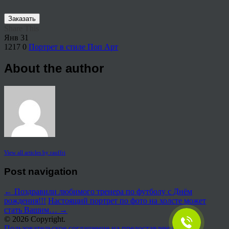
Заказать
Share This
Янв
31
1217
0
Портрет в стиле Поп Арт
About the author
View all articles by rauffri
Post navigation
←
Поздравили любимого тренера по футболу с Днём
рождения!!!
Настоящий портрет по фото на холсте может
стать Вашим…
→
© 2026 Copyright.
Пользовательское соглашение на предоставление услуг