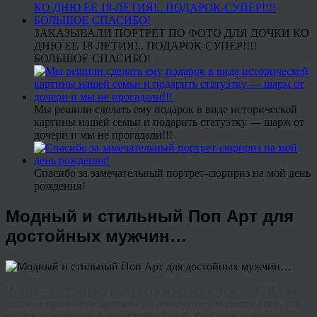
ЗАКАЗЫВАЛИ ПОРТРЕТ ПО ФОТО ДЛЯ ДОЧКИ КО
ДНЮ ЕЕ 18-ЛЕТИЯ!.. ПОДАРОК-СУПЕР!!!!
БОЛЬШОЕ СПАСИБО!
Мы решили сделать ему подарок в виде исторической
картины нашей семьи и подарить статуэтку — шарж от
дочери и мы не прогадали!!!
Спасибо за замечательный портрет-сюрприз на мой день
рождения!
Модный и стильный Поп Арт для
достойных мужчин…
Что
по
–
настоящему
радует
современного
мужчину
?
В
том
числе
и
признание
другими
,
и
осознание
им
самим
того
,
что
он
исключительный
и
достойнейший
.
Фонарик
и
набор