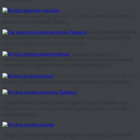
Многие
в Косторме
предпочитают
делать
заказ
копии
картин
маслом
,
где
изображен
Гермес
.
Как
Вы
видите
,
данная
картина
переносит
нас
на
тысячелетия
назад
,
в
то
же
время
весьма
актуальна
в
современном
мире
.
Эксперты
считают
,
что
живопись
с
изображением
бога
торговли
в
древнегреческой
мифологии
не
утратит
никогда
свою
уникальность
.
Считается
,
что
наличие
такой
картины
принесет
хозяевам
дома
ловкость
,
красноречие
и
богатство
.
Как
мы
видим
,
даже
на
копии
картины
маслом
видно
,
что
Гермес
может
стать
покровителем
детей
,
мужчин
,
женщин
и
даже
животных
.
Заказать качественную копию картины маслом на холсте от